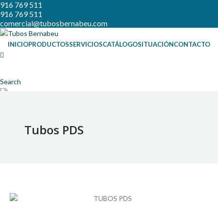
916 769 511
916 769 511
comercial@tubosbernabeu.com
INICIO
PRODUCTOS
SERVICIOS
CATÁLOGO
SITUACIÓN
CONTACTO
Search
Menu
Tubos PDS