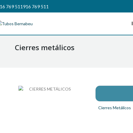
16 769 511
916 769 511
Cierres metálicos
Cierres Metálicos